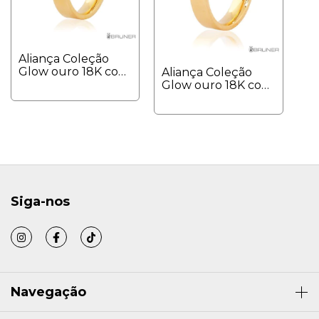
Aliança Coleção
Glow ouro 18K com
Aliança Coleção
dois diamantes
Glow ouro 18K com
4mm largura
4mm largura
quadrada
quadrada
anatômica
anatômica
Siga-nos
Navegação