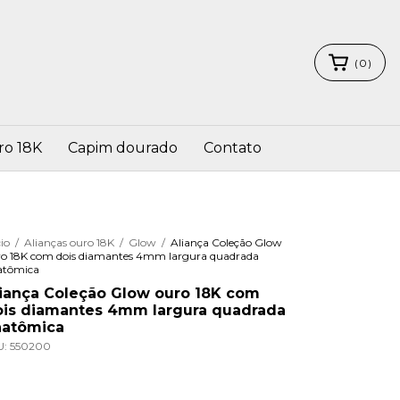
(
0
)
ro 18K
Capim dourado
Contato
cio
/
Alianças ouro 18K
/
Glow
/
Aliança Coleção Glow
ro 18K com dois diamantes 4mm largura quadrada
atômica
iança Coleção Glow ouro 18K com
ois diamantes 4mm largura quadrada
natômica
U:
550200