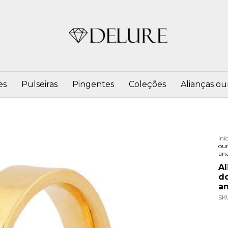
es
Pulseiras
Pingentes
Coleções
Alianças ou
Iní
ou
an
Al
d
a
SK