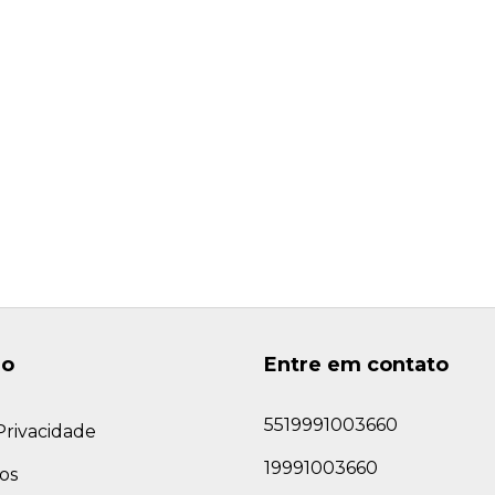
ão
Entre em contato
5519991003660
 Privacidade
19991003660
os