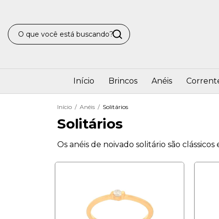
Início
Brincos
Anéis
Corrent
Início
/
Anéis
/
Solitários
Solitários
Os anéis de noivado solitário são clássic