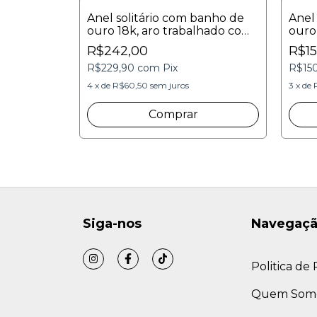
Anel solitário com banho de
Anel
ouro 18k, aro trabalhado com
ouro 
pedra central de 7mm,
10m
R$242,00
R$15
zircônias incolores
R$229,90
com
Pix
R$15
4
x
de
R$60,50
sem juros
3
x
de
Comprar
Siga-nos
Navegaç
Politica de
Quem Som