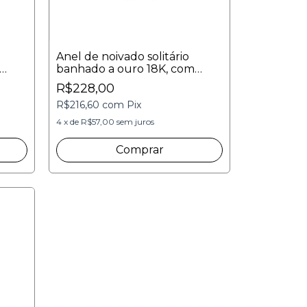
Anel de noivado solitário
banhado a ouro 18K, com
pedra central quadrada e aro
R$228,00
cravejado. Zircônias incolores.
R$216,60
com
Pix
4
x
de
R$57,00
sem juros
Comprar