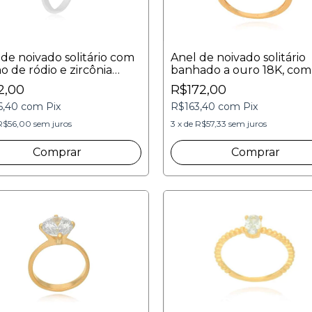
 de noivado solitário com
Anel de noivado solitário
o de ródio e zircônia
banhado a ouro 18K, com
lor de 4mm
pedra central 7mm e 10
2,00
R$172,00
pedras no aro, zircônias
6,40
com
Pix
R$163,40
com
Pix
incolores
R$56,00
sem juros
3
x
de
R$57,33
sem juros
Comprar
Comprar