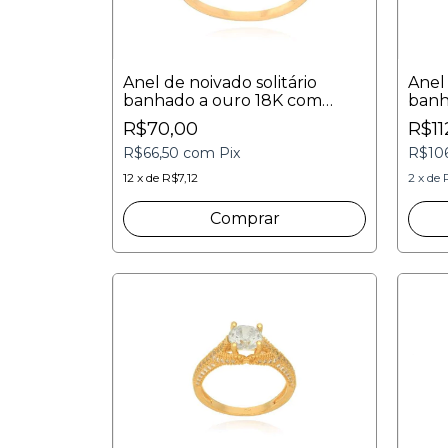
Anel de noivado solitário
Anel
banhado a ouro 18K com
banh
zircônia central de 2,5mm
inco
R$70,00
R$11
R$66,50
com
Pix
R$10
12
x
de
R$7,12
2
x
de