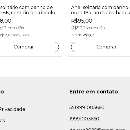
 solitário com banho de
Anel solitário com banho
18K, com zircônia incolor
ouro 18k, aro trabalhado 
m
uma zircônia oval 4 x 6m
8,00
R$95,00
0,10
com
Pix
R$90,25
com
Pix
R$52,67
sem juros
12
x
de
R$9,67
Comprar
Comprar
ão
Entre em contato
5519991003660
 Privacidade
19991003660
os