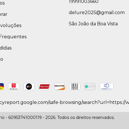
19991003660
os
delure2025@gmail.com
rar
São João da Boa Vista
evoluções
Frequentes
didas
co
ncyreport.google.com/safe-browsing/search?url=https:/
 - 60953741000119 - 2026. Todos os direitos reservados.