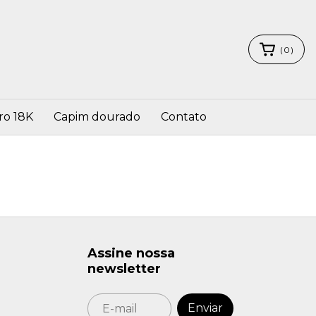
(
0
)
ro 18K
Capim dourado
Contato
Assine nossa
newsletter