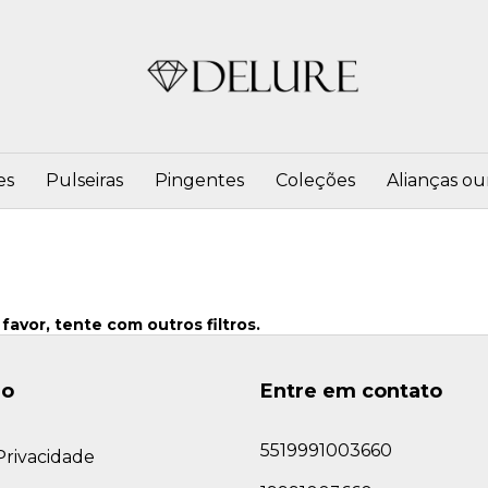
es
Pulseiras
Pingentes
Coleções
Alianças ou
favor, tente com outros filtros.
ão
Entre em contato
5519991003660
 Privacidade