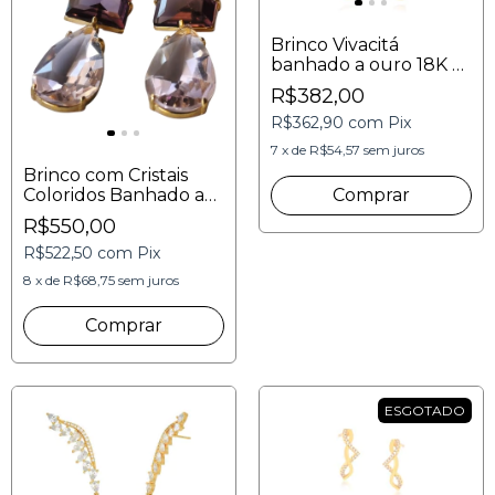
Brinco Vivacitá
banhado a ouro 18K e
cravejado com
R$382,00
zircônias incolores
R$362,90
com
Pix
7
x
de
R$54,57
sem juros
Brinco com Cristais
Coloridos Banhado a
Ouro 18K – Elegância
R$550,00
e Sofisticação |
R$522,50
com
Pix
DELURE
8
x
de
R$68,75
sem juros
ESGOTADO