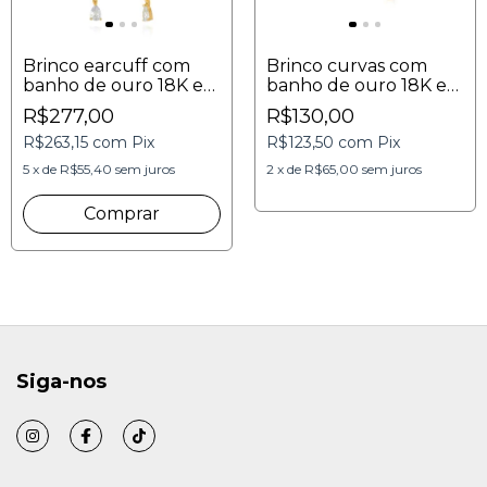
Brinco earcuff com
Brinco curvas com
banho de ouro 18K e
banho de ouro 18K e
zircônias incolores
zircônias incolores
R$277,00
R$130,00
4cmx1,3mm
hipoalergênico
R$263,15
com
Pix
R$123,50
com
Pix
5
x
de
R$55,40
sem juros
2
x
de
R$65,00
sem juros
Siga-nos