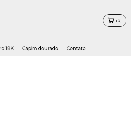
(
0
)
ro 18K
Capim dourado
Contato