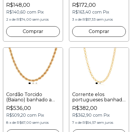
ouro 18K
37cm + 10cm Extensor
R$148,00
R$172,00
hipoalergênico
R$140,60
com
Pix
R$163,40
com
Pix
zircônia incolor
2
x
de
R$74,00
sem juros
3
x
de
R$57,33
sem juros
Cordão Torcido
Corrente elos
(Baiano) banhado a
portugueses banhada
ouro 18K - 40cm 5cm
a ouro 18K
R$536,00
R$382,00
extensor | 3mm
40cmX5mm
R$509,20
com
Pix
R$362,90
com
Pix
espessura
8
x
de
R$67,00
sem juros
7
x
de
R$54,57
sem juros