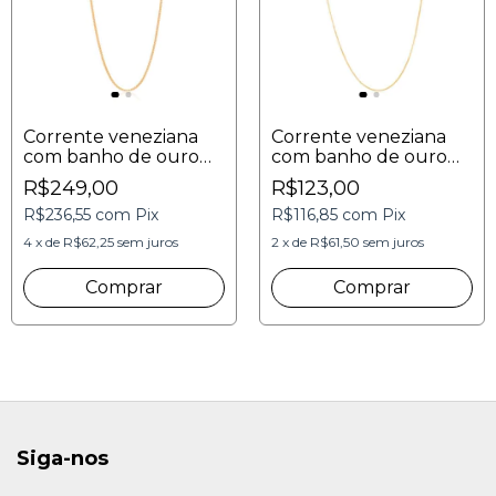
Corrente veneziana
Corrente veneziana
com banho de ouro
com banho de ouro
18k 45cm+1,50mm
40cmx0,80mm
R$249,00
R$123,00
R$236,55
com
Pix
R$116,85
com
Pix
4
x
de
R$62,25
sem juros
2
x
de
R$61,50
sem juros
Siga-nos