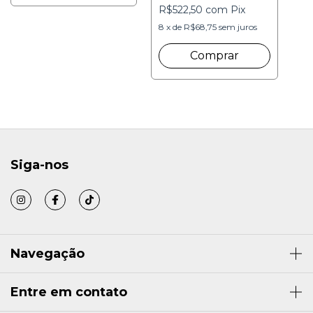
R$522,50
com
Pix
Sofisticação |
DELURE
8
x
de
R$68,75
sem juros
Siga-nos
Navegação
Entre em contato