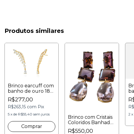
Produtos similares
Brinco earcuff com
Br
banho de ouro 18K
ba
e zircônias incolores
e 
R$277,00
R
4cmx1,3mm
hi
R$263,15
com
Pix
R$
5
x
de
R$55,40
sem juros
2
x
Brinco com Cristais
Coloridos Banhado
a Ouro 18K –
R$550,00
Elegância e