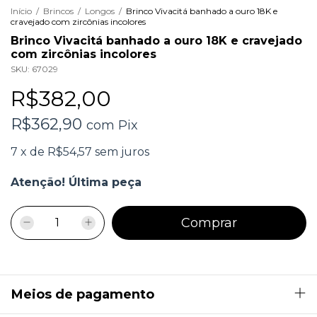
Início
/
Brincos
/
Longos
/
Brinco Vivacitá banhado a ouro 18K e
cravejado com zircônias incolores
Brinco Vivacitá banhado a ouro 18K e cravejado
com zircônias incolores
SKU:
67029
R$382,00
R$362,90
com
Pix
7
x
de
R$54,57
sem juros
Atenção! Última peça
Meios de pagamento